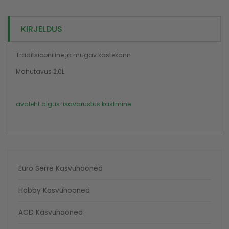
KIRJELDUS
Traditsiooniline ja mugav kastekann
Mahutavus 2,0L
avaleht
algus
lisavarustus
kastmine
Euro Serre Kasvuhooned
Hobby Kasvuhooned
ACD Kasvuhooned