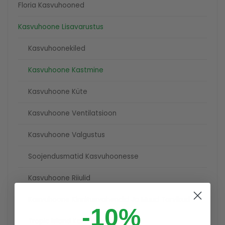
Floria Kasvuhooned
Kasvuhoone Lisavarustus
Kasvuhoonekiled
Kasvuhoone Kastmine
Kasvuhoone Küte
Kasvuhoone Ventilatsioon
Kasvuhoone Valgustus
Soojendusmatid Kasvuhoonesse
Kasvuhoone Riiulid
Kasvuhoone Kinnitusvahendid Ja Muud Tarvikud
-10%
Tropic Island Kasvutelgid