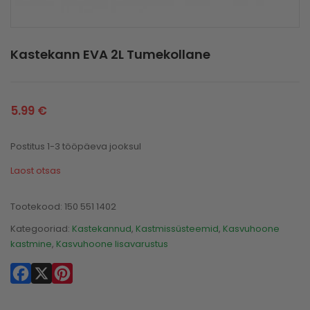
Kastekann EVA 2L Tumekollane
5.99
€
Postitus 1-3 tööpäeva jooksul
Laost otsas
Tootekood:
150 551 1402
Kategooriad:
Kastekannud
,
Kastmissüsteemid
,
Kasvuhoone
kastmine
,
Kasvuhoone lisavarustus
Facebook
X
Pinterest