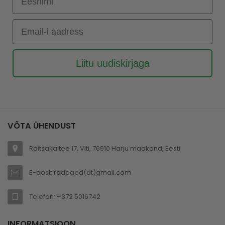
Email-i aadress
Liitu uudiskirjaga
VÕTA ÜHENDUST
Räitsaka tee 17, Viti, 76910 Harju maakond, Eesti
E-post: rodoaed(at)gmail.com
Telefon: +372 5016742
INFORMATSIOON