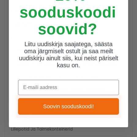
sooduskoodi
Euro Serre Talveaiad
soovid?
Taimede Kasvatamine
Kastmissüsteemid
Liitu uudiskirja saajatega, säästa
Blumat Automaatsed Kastmissüsteemid
oma järgmiselt ostult ja saa meilt
uudiskirju ainult siis, kui neist päriselt
Blumat Kastmissüsteemi Liitmikud Ja Ühendused
kasu on.
Toataimede Ja Rõdukastide Kastmine
E-maili aadress
Peenarde Ja Põõsaste Kastmissüsteemid
Kastekannud
Soovin sooduskoodi!
Seemned
Lillepotid Ja Taimekonteinerid