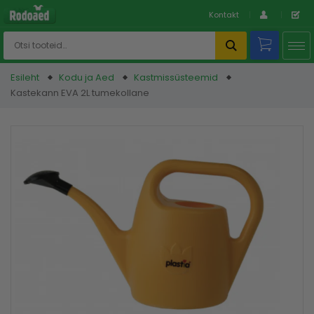
Kontakt
Esileht
Kodu ja Aed
Kastmissüsteemid
Kastekann EVA 2L tumekollane