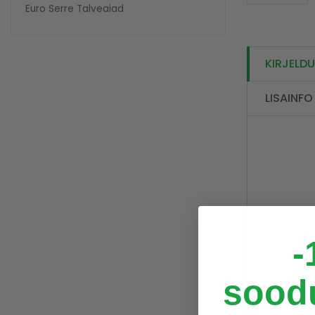
Euro Serre Talveaiad
KIRJELD
LISAINFO
-
sood