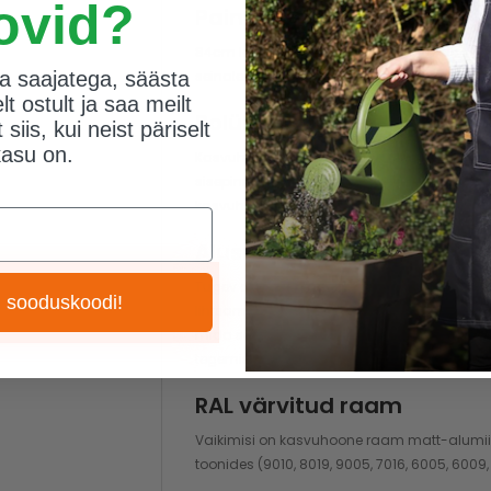
ovid?
Paindlik ukse paigutus
84cm laiune lükanduks paigaldatakse vaikimi
rja saajatega, säästa
seinale. Standardukse võid soovi korral as
t ostult ja saa meilt
Polükarbonaat
 siis, kui neist päriselt
kasu on.
Kasvuhoone katteks on juba standardis tuge
sisepinnal olev No-Drop kate takistab konden
kasvuhoonetel.
Alusraam
Tugev alumiiniumist alusraam annab kasvu
 sooduskoodi!
lihtsamaks. Alusraam on tugevast karpprofi
mida saab maasse kaevata või segusse va
tegemist.
RAL värvitud raam
Vaikimisi on kasvuhoone raam matt-alumiini
toonides (9010, 8019, 9005, 7016, 6005, 6009,