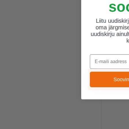
so
Liitu uudiski
oma järgmisel
uudiskirju ainult
E-maili aadress
Soovin