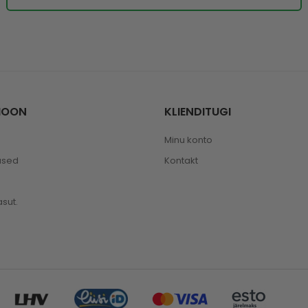
IOON
KLIENDITUGI
Minu konto
used
Kontakt
sut.