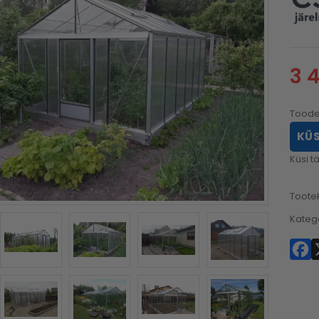
3 
Toode
KÜS
Küsi 
Toote
Kateg
F