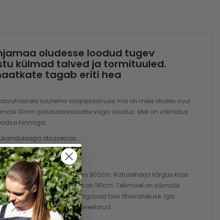
jamaa oludesse loodud tugev
tu külmad talved ja tormituuled.
atkate tagab eriti hea
svuhoonele suurema soojapidavuse, mis on meie oludes suur
emale 10mm polükarbonaadile väga soodus. Meil on võimalus
soodsa hinnaga.
 lükanduksega otsaseinas
 saadaval alates 380cm kuni 902cm. Katuseharja kõrgus koos
s koos 13cm alusraamiga on 181cm. Tellimisel on võimalik
01cm. Suured katuseluugid tagavad hea õhuvahetuse. Iga
onega on kaasas ka vihmaveetorud.