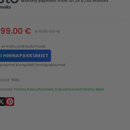
Monthly payment from
101.25
€
/ 60 months
499.00
€
4 695.00
€
 ei mahu pakiautomaati
I HINNAPAKKUMIST
täpsemat komplekti hinnapakkumist
kood:
7582
ooriad:
Hobby kasvuhooned
,
Kasvuhooned Hobby Maxi
acebook
X
Pinterest