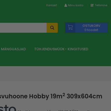
Kontakt
Minu konto
Tellimine
OSTUKORV
0 toodet
A MÄNGUASJAD
TÜHJENDUSMÜÜK- KINGITUSED
2
svuhoone Hobby 19m
309x604cm