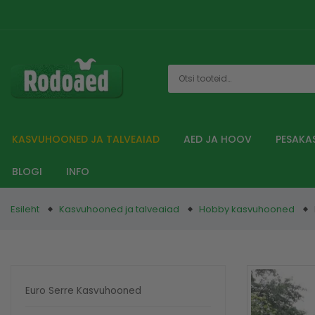
KASVUHOONED JA TALVEAIAD
AED JA HOOV
PESAKA
BLOGI
INFO
Esileht
Kasvuhooned ja talveaiad
Hobby kasvuhooned
Euro Serre Kasvuhooned