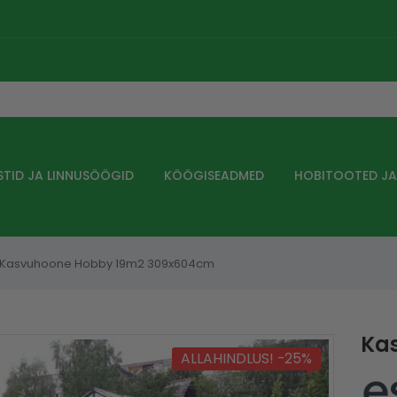
STID JA LINNUSÖÖGID
KÖÖGISEADMED
HOBITOOTED J
Kasvuhoone Hobby 19m2 309x604cm
Ka
ALLAHINDLUS! -25%