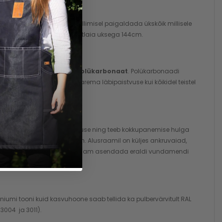
si otsaseina, kuid võib tellimisel paigaldada ükskõik millisele
endada või täiendada topeltlaia uksega 144cm.
v otstest suletav
10mm polükarbonaat
. Polükarbonaadi
svee tekkimise ja tagab parema läbipaistvuse kui kõikidel teistel
hoonele suurema stabiilsuse ning teeb kokkupanemise hulga
ilist kõrgusega umbes 13cm. Alusraamil on küljes ankruvaiad,
lada. Sellisena võib alusraam asendada eraldi vundamendi
umi tooni kuid kasvuhoone saab tellida ka pulbervärvitult RAL
 3004 ja 3011).