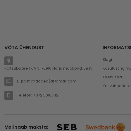
VÕTA ÜHENDUST
INFORMATS
Blogi
Räitsaka tee 17, Viti, 76910 Harju maakond, Eesti
Kasutustingim
Teenused
E-post: rodoaed(at)gmail.com
Kasvuhoone ka
Telefon: +372 5016742
Meil saab maksta: