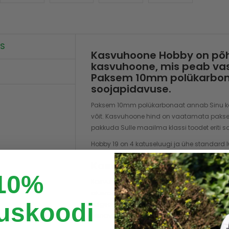
US
Kasvuhoone Hobby on põh
kasvuhoone, mis peab vas
Paksem 10mm polükarbona
soojapidavuse.
Paksem 10mm polükarbonaat annab Sinu ka
võit. Kasvuhoone hind on vaatamata paks
pakkuda Sulle maailma klassi toodet eriti 
Hobby 19 on 4 katuseluugi ja ühe standard
Kasvuhoone mõõdud
10%
Kasvuhoone laius on 309cm ning pikkus on
alusraamiga on 250cm ning külgseina kõrgu
uskoodi
külgseina kõrgust tõsta +20cm võrra ehk 2
seinavahe on umbes 75cm laiune. Kasvuho