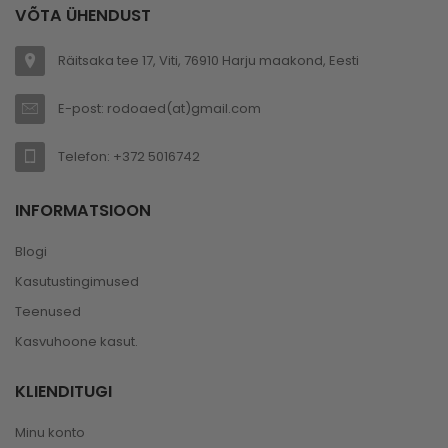
VÕTA ÜHENDUST
Räitsaka tee 17, Viti, 76910 Harju maakond, Eesti
E-post: rodoaed(at)gmail.com
Telefon: +372 5016742
INFORMATSIOON
Blogi
Kasutustingimused
Teenused
Kasvuhoone kasut.
KLIENDITUGI
Minu konto