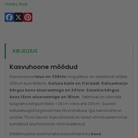
Hobby Wall
Facebook
X
Pinterest
KIRJELDUS
Kasvuhoone mõõdud
Kasvuhoone
laius on 308cm
ning pikkus on saadaval alates
309cm kuni 899cm.
Katuse kalle on 11 kraadi
.
Katuseharja
kõrgus koos alusraamiga on 241cm
.
Esiseina kõrgus
koos 13cm alusraamiga on 181cm
. Tellimisel on võimalik
külgseina kõrgust tõsta +20cm võrra ehk 201cm. Suured
katuseluugid tagavad hea õhuvahetuse. Iga seinavahe on
umbes 75cm laiune. Kasvuhoonel on laiad vihmaveerennid ja
korralikud alumiiniumist vihmaveetorud.
Eritellimusena saame teha kasvuhoone ka
koos