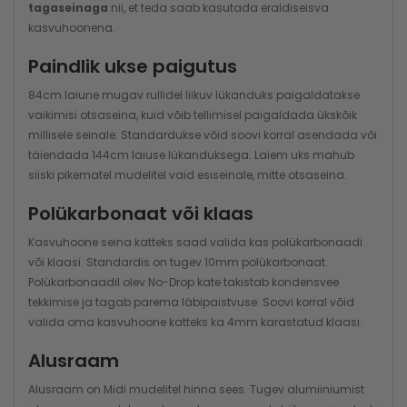
tagaseinaga
nii, et teda saab kasutada eraldiseisva
kasvuhoonena.
Paindlik ukse paigutus
84cm laiune mugav rullidel liikuv lükanduks paigaldatakse
vaikimisi otsaseina, kuid võib tellimisel paigaldada ükskõik
millisele seinale. Standardukse võid soovi korral asendada või
täiendada 144cm laiuse lükanduksega. Laiem uks mahub
siiski pikematel mudelitel vaid esiseinale, mitte otsaseina.
Polükarbonaat või klaas
Kasvuhoone seina katteks saad valida kas polükarbonaadi
või klaasi. Standardis on tugev 10mm polükarbonaat.
Polükarbonaadil olev No-Drop kate takistab kondensvee
tekkimise ja tagab parema läbipaistvuse. Soovi korral võid
valida oma kasvuhoone katteks ka 4mm karastatud klaasi.
Alusraam
Alusraam on Midi mudelitel hinna sees. Tugev alumiiniumist