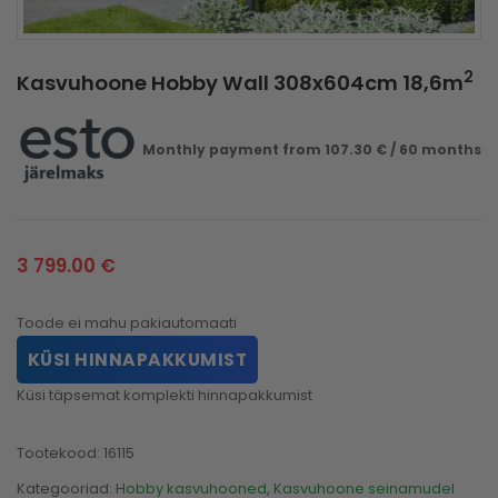
2
Kasvuhoone Hobby Wall 308x604cm 18,6m
Monthly payment from
107.30
€
/ 60 months
3 799.00
€
Toode ei mahu pakiautomaati
KÜSI HINNAPAKKUMIST
Küsi täpsemat komplekti hinnapakkumist
Tootekood:
16115
Kategooriad:
Hobby kasvuhooned
,
Kasvuhoone seinamudel