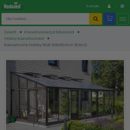
Kontakt
Esileht
Kasvuhooned ja talveaiad
Hobby kasvuhooned
Kasvuhoone Hobby Wall 308x604cm 18,6m2