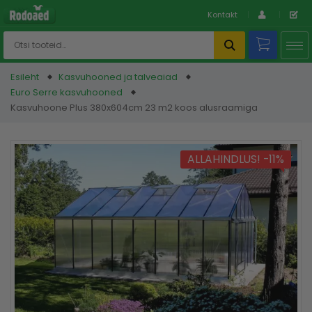
Kontakt
Esileht
Kasvuhooned ja talveaiad
Euro Serre kasvuhooned
Kasvuhoone Plus 380x604cm 23 m2 koos alusraamiga
ALLAHINDLUS! -11%