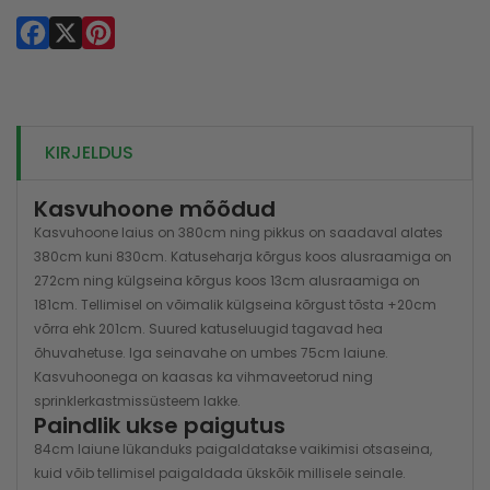
Facebook
X
Pinterest
KIRJELDUS
Kasvuhoone mõõdud
Kasvuhoone laius on 380cm ning pikkus on saadaval alates
380cm kuni 830cm. Katuseharja kõrgus koos alusraamiga on
272cm ning külgseina kõrgus koos 13cm alusraamiga on
181cm. Tellimisel on võimalik külgseina kõrgust tõsta +20cm
võrra ehk 201cm. Suured katuseluugid tagavad hea
õhuvahetuse. Iga seinavahe on umbes 75cm laiune.
Kasvuhoonega on kaasas ka vihmaveetorud ning
sprinklerkastmissüsteem lakke.
Paindlik ukse paigutus
84cm laiune lükanduks paigaldatakse vaikimisi otsaseina,
kuid võib tellimisel paigaldada ükskõik millisele seinale.