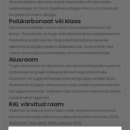
Standardukse võid soovi korral asendada või täiendada
topeltuksega 2x 70cm, topeltlaia uksega 144cm või või kasvõi
hingedel avaneva uksega.
Polükarbonaat või klaas
Kasvuhoone katteks saad valida kas polükarbonaadi või
klaasi. Standardis on tugev kolmekihilise 8mm polükarbonaat.
Polükarbonaadil olev No-Drop kate takistab kondensvee
tekkimise ja tagab parema läbipaistvuse. Soovi korral võid
valida oma kasvuhoone katteks 4mm karastatud klaasi.
Alusraam
Tugev alumiiniumist alusraam annab kasvuhoonele suurema
stabiilsuse ning teeb kokkupanemise hulga lihtsamaks.
Alusraam on tugevast karpprofiilist kõrgusega umbes 13cm.
Alusraamil on küljes ankruvaiad, mida saab maasse kaevata
või segusse valada. Sellisena võib alusraam asendada eraldi
vundamendi tegemist.
RAL värvitud raam
Vaikimisi on kasvuhoone raam matt-alumiiniumi tooni kuid
kasvuhoone saab tellida ka pulbervärvitult RAL toonides (9010,
8019, 5010, 7016, 6005, 3005, 6009 ja 3011).
Kokkupanemise juhend