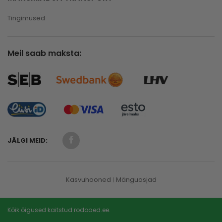
Tingimused
Meil saab maksta:
JÄLGI MEID:
Kasvuhooned
Mänguasjad
Kõik õigused kaitstud rodoaed.ee.