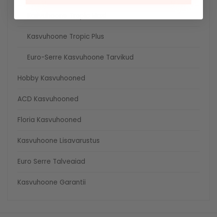
Kasvuhoone Tropic Maxi
Kasvuhoone Tropic Plus
Euro-Serre Kasvuhoone Tarvikud
Hobby Kasvuhooned
ACD Kasvuhooned
Floria Kasvuhooned
Kasvuhoone Lisavarustus
Euro Serre Talveaiad
Kasvuhoone Garantii