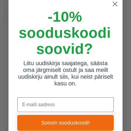
avaleht
algus
Euro-Serre
-10%
sooduskoodi
Euro Serre Kasvuhooned
soovid?
Kasvuhoone Euro Maxi
Liitu uudiskirja saajatega, säästa
Kasvuhoone Euro Plus
oma järgmiselt ostult ja saa meilt
uudiskirju ainult siis, kui neist päriselt
Kasvuhoone Seinamudel Wall
kasu on.
Kasvuhoone Sokliga Mudelid
E-maili aadress
Kasvuhoone Exotic
Kasvuhoone Rondon
Soovin sooduskoodi!
Kasvuhoone Gothic