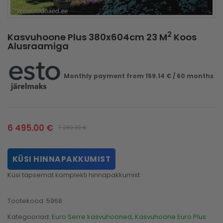
2
Kasvuhoone Plus 380x604cm 23 M
Koos
Alusraamiga
Monthly payment from
159.14
€
/ 60 months
6 495.00
€
7 280.00
€
KÜSI HINNAPAKKUMIST
Küsi täpsemat komplekti hinnapakkumist
Tootekood:
5968
Kategooriad:
Euro Serre kasvuhooned
,
Kasvuhoone Euro Plus