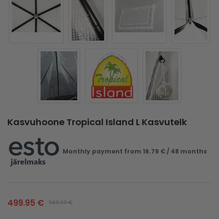
Kasvuhoone Tropical Island L Kasvutelk
Monthly payment from
16.79
€
/ 48 months
499.95
€
569.00
€