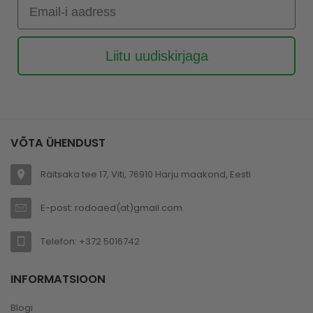
Email-i aadress
Liitu uudiskirjaga
VÕTA ÜHENDUST
Räitsaka tee 17, Viti, 76910 Harju maakond, Eesti
E-post: rodoaed(at)gmail.com
Telefon: +372 5016742
INFORMATSIOON
Blogi