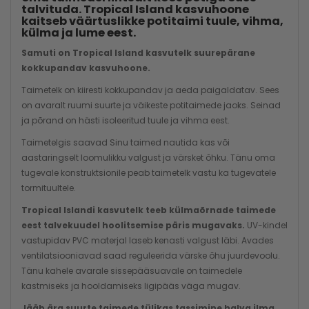
talvituda. Tropical Island kasvuhoone
kaitseb väärtuslikke potitaimi tuule, vihma,
külma ja lume eest.
Samuti on Tropical Island kasvutelk suurepärane
kokkupandav kasvuhoone.
Taimetelk on kiiresti kokkupandav ja aeda paigaldatav. Sees
on avaralt ruumi suurte ja väikeste potitaimede jaoks. Seinad
ja põrand on hästi isoleeritud tuule ja vihma eest.
Taimetelgis saavad Sinu taimed nautida kas või
aastaringselt loomulikku valgust ja värsket õhku. Tänu oma
tugevale konstruktsionile peab taimetelk vastu ka tugevatele
tormituultele.
Tropical Islandi kasvutelk teeb külmaõrnade taimede
eest talvekuudel hoolitsemise päris mugavaks.
UV-kindel
vastupidav PVC materjal laseb kenasti valgust läbi. Avades
ventilatsiooniavad saad reguleerida värske õhu juurdevoolu.
Tänu kahele avarale sissepääsuavale on taimedele
kastmiseks ja hooldamiseks ligipääs väga mugav.
Jääb ära suurte taimede tülikas tassimine halva ilma