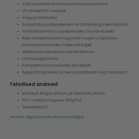
Võib kasutada statsionaarse kasvuhoonena
UV-kindel PVC materjal
Valgust läbilaskev
Soojustatud, põhjaelement on tõmblukuga eemaldatav
Ventilatsiooniava suurepäraseks õhuvahetuseks
Kaks sissepääsuava tagavad mugava ligipääsu
taimede kastmiseks mõlemalt küljelt
Stabiilne ja vastupidav konstruktsioon
Lihtne paigaldada
Kompaktne ruumisäästlik kandekott
Kerge transportida, ümber paigaldada ning hoiustada
Tehnilised andmed
Mõõdud: kõrgus 200cm ja läbimõõt 240cm
PVC materjali tugevus 130g/m2
Sissepääse 2
avaleht
algus
lisavarustus
kasvutelgid