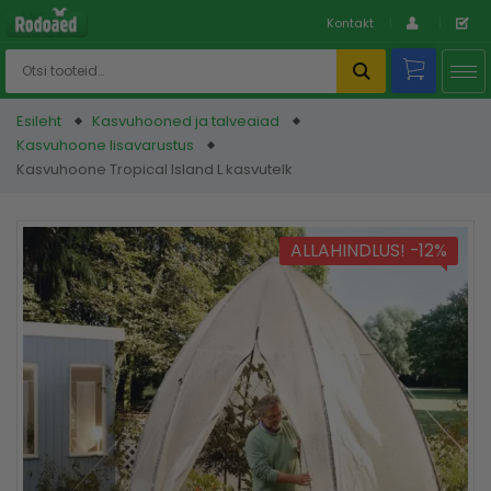
Kontakt
Esileht
Kasvuhooned ja talveaiad
Kasvuhoone lisavarustus
Kasvuhoone Tropical Island L kasvutelk
ALLAHINDLUS! -12%