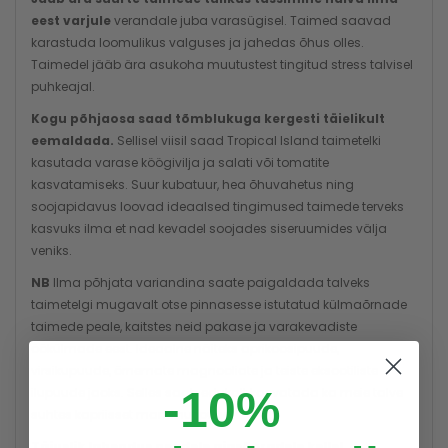
eest varjule
verandale juba varasügisel. Taimed saavad
karastuda loomulikus valguses ja jahedas õhus olles.
Taimedel jääb ära asukoha muutustest tingitud stress talvisel
puhkeajal.
Kogu põhjaosa saad tõmblukuga kergesti täielikult
eemaldada.
Sellisel viisil saad Tropical Island taimetelki
kasutada varase köögivilja ja salati või tomatite
kasvatamiseks. Suur kubatuur, hea õhuvahetus ning
soojapidavus loovad ideaalsed tingimused taimede terveks
kasvuks ilma et nad kevadel soojades siseruumides välja
veniks.
NB
Ilma põhjata variandina saate paigaldada talveks
taimetelgi mugavalt otse pinnasesse istutatud külmaõrnade
taimede peale, kaitstes neid pakase ja varakevadiste
öökülmade eest. Ideaalne näiteks aprikoosipuude,
virsikupuude, õrnemate magnooliate ja teiste eksootiliste
-10%
ilupuude jaoks. Selles saab edukalt kasvatada ka meie talve
suhtes kapriisset mammutipuud.
Täiuslik lahendus nendele aiasõpradele kellel