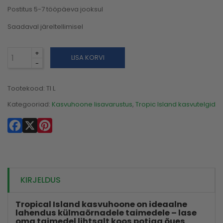
Postitus 5-7 tööpäeva jooksul
Saadaval järeltellimisel
LISA KORVI
Tootekood:
TI L
Kategooriad:
Kasvuhoone lisavarustus
,
Tropic Island kasvutelgid
Facebook
X
Pinterest
KIRJELDUS
Tropical Island kasvuhoone on ideaalne
lahendus külmaõrnadele taimedele – lase
oma taimedel lihtsalt koos potiga õues