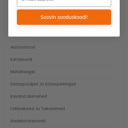
Lillepotid Ja Taimekonteinerid
Soovin sooduskoodi!
Aiatööriided
Väetised
Aiatööriistad
Katteloorid
Multsikangas
Sääsepüüdjad Ja Sääsepeletajad
Kavalad Abimehed
Lõkkealused Ja Tuleasemed
Aiadekoratsioonid