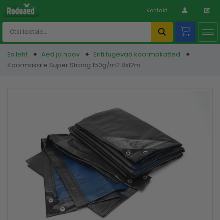
Kontakt
Esileht
Aed ja hoov
Eriti tugevad koormakatted
Koormakate Super Strong 150g/m2 8x12m