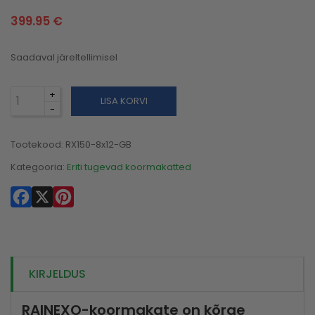
399.95
€
Saadaval järeltellimisel
LISA KORVI
Tootekood:
RX150-8x12-GB
Kategooria:
Eriti tugevad koormakatted
Facebook
X
Pinterest
KIRJELDUS
RAINEXO-koormakate on kõrge