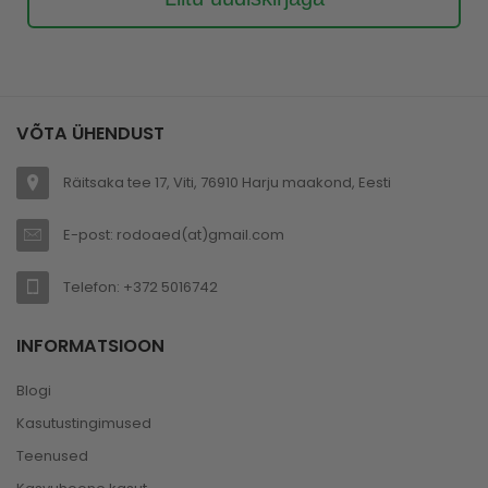
VÕTA ÜHENDUST
Räitsaka tee 17, Viti, 76910 Harju maakond, Eesti
E-post: rodoaed(at)gmail.com
Telefon: +372 5016742
INFORMATSIOON
Blogi
Kasutustingimused
Teenused