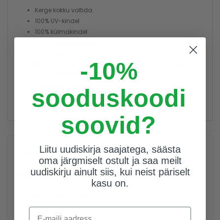
Kerge kokku voltida
100% UV-kindel
100% külmakindel
100% taastöödeldav
100% veekindel
-10%
Ultraheliga töödeldud eriti tugevad kinnitusaugud
servades 50cm sammuga
5 aastane garantii
sooduskoodi
5 korda tugevam kui analoogsed tooted kuna on
mitmekihiline ristlamineeritud materjal
soovid?
Liitu uudiskirja saajatega, säästa
Kompostrid
oma järgmiselt ostult ja saa meilt
uudiskirju ainult siis, kui neist päriselt
Seemned
kasu on.
Taimede Kasvatamine
E-maili aadress
Kastmissüsteemid