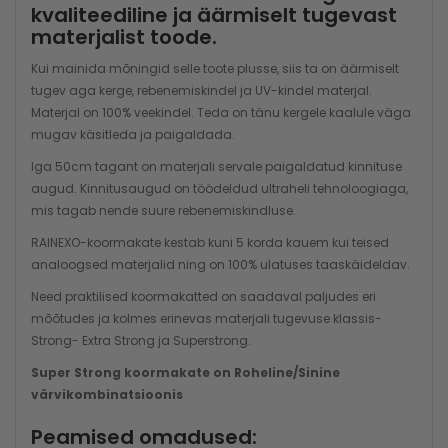
kvaliteediline ja äärmiselt tugevast
materjalist toode.
Kui mainida mõningid selle toote plusse, siis ta on äärmiselt
tugev aga kerge, rebenemiskindel ja UV-kindel materjal.
Materjal on 100% veekindel. Teda on tänu kergele kaalule väga
mugav käsitleda ja paigaldada.
Iga 50cm tagant on materjali servale paigaldatud kinnituse
augud. Kinnitusaugud on töödeldud ultraheli tehnoloogiaga,
mis tagab nende suure rebenemiskindluse.
RAINEXO-koormakate kestab kuni 5 korda kauem kui teised
analoogsed materjalid ning on 100% ulatuses taaskäideldav.
Need praktilised koormakatted on saadaval paljudes eri
mõõtudes ja kolmes erinevas materjali tugevuse klassis-
Strong- Extra Strong ja Superstrong.
Super Strong koormakate on Roheline/Sinine
värvikombinatsioonis
Peamised omadused: