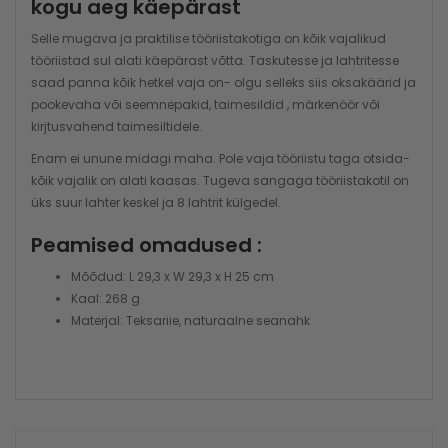
kogu aeg käepärast
Selle mugava ja praktilise tööriistakotiga on kõik vajalikud
tööriistad sul alati käepärast võtta. Taskutesse ja lahtritesse
saad panna kõik hetkel vaja on- olgu selleks siis oksakäärid ja
pookevaha või seemnepakid, taimesildid , märkenöör või
kirjtusvahend taimesiltidele.
Enam ei unune midagi maha. Pole vaja tööriistu taga otsida-
kõik vajalik on alati kaasas. Tugeva sangaga tööriistakotil on
üks suur lahter keskel ja 8 lahtrit külgedel.
Peamised omadused :
Mõõdud: L 29,3 x W 29,3 x H 25 cm
Kaal: 268 g
Materjal: Teksariie, naturaalne seanahk