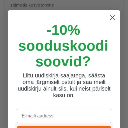
Taimede Kasvatamine
Kastmissüsteemid
-10%
Seemned
sooduskoodi
Lillepotid Ja Taimekonteinerid
Aiatööriistad
soovid?
Oksakäärid
Liitu uudiskirja saajatega, säästa
Kahekäe Oksakäärid
oma järgmiselt ostult ja saa meilt
uudiskirju ainult siis, kui neist päriselt
Oksasaed
kasu on.
Kõplad Ja Kobestid
E-maili aadress
Aiatööriided