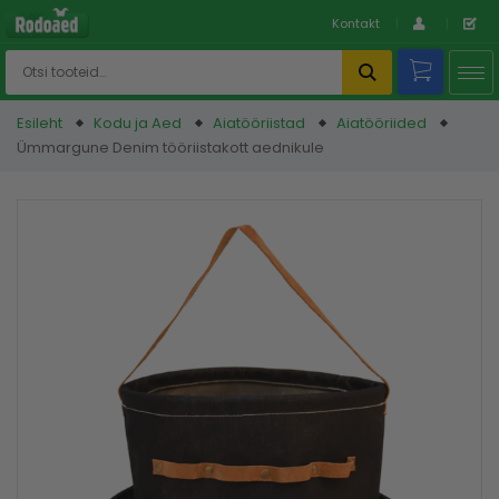
Kontakt
Esileht
Kodu ja Aed
Aiatööriistad
Aiatööriided
Ümmargune Denim tööriistakott aednikule