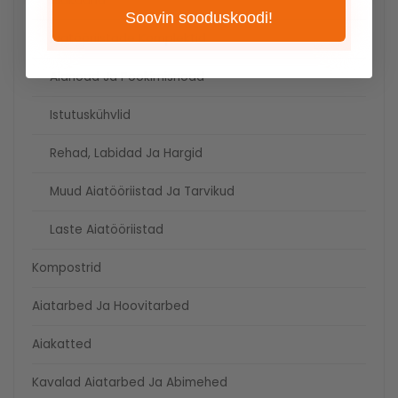
Aiakäärid
Soovin sooduskoodi!
Aiatööriistade Komplektid
Aianoad Ja Pookimisnoad
Istutuskühvlid
Rehad, Labidad Ja Hargid
Muud Aiatööriistad Ja Tarvikud
Laste Aiatööriistad
Kompostrid
Aiatarbed Ja Hoovitarbed
Aiakatted
Kavalad Aiatarbed Ja Abimehed