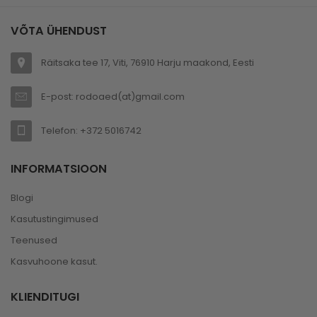
VÕTA ÜHENDUST
Räitsaka tee 17, Viti, 76910 Harju maakond, Eesti
E-post: rodoaed(at)gmail.com
Telefon: +372 5016742
INFORMATSIOON
Blogi
Kasutustingimused
Teenused
Kasvuhoone kasut.
KLIENDITUGI