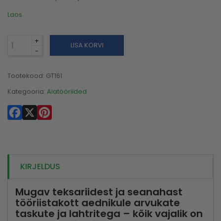
Laos
LISA KORVI
Tootekood:
GT161
Kategooria:
Aiatööriided
Facebook
X
Pinterest
KIRJELDUS
Mugav teksariidest ja seanahast
tööriistakott aednikule arvukate
taskute ja lahtritega – kõik vajalik on