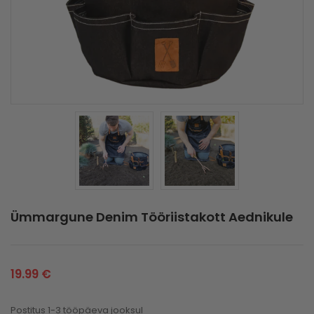
Ümmargune Denim Tööriistakott Aednikule
19.99
€
Postitus 1-3 tööpäeva jooksul