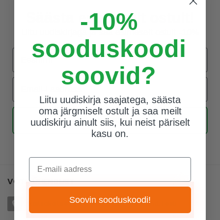
-10%
Säästa esimeselt ostult!
Liitu uudiskirjaga ja saa esimeselt ostult -10%
sooduskoodi
Eesnimi
soovid?
Email-i aadress
Liitu uudiskirja saajatega, säästa
oma järgmiselt ostult ja saa meilt
Liitu uudiskirjaga
uudiskirju ainult siis, kui neist päriselt
kasu on.
E-maili aadress
VÕTA ÜHENDUST
Soovin sooduskoodi!
Räitsaka tee 17, Viti, 76910 Harju maakond, Eesti