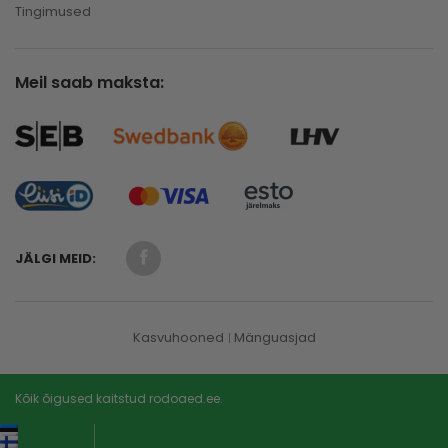
Tingimused
Meil saab maksta:
JÄLGI MEID:
Kasvuhooned
Mänguasjad
Kõik õigused kaitstud rodoaed.ee.
Eesti keel
Suomi