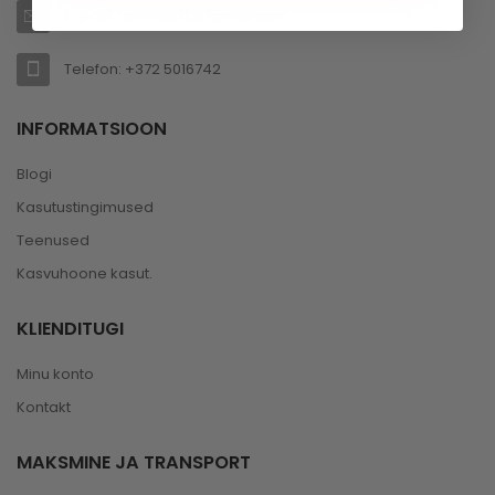
E-post: rodoaed(at)gmail.com
Telefon: +372 5016742
INFORMATSIOON
Blogi
Kasutustingimused
Teenused
Kasvuhoone kasut.
KLIENDITUGI
Minu konto
Kontakt
MAKSMINE JA TRANSPORT