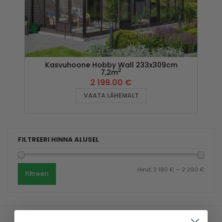
Kasvuhoone Hobby Wall 233x309cm
2
7,2m
2 199.00
€
VAATA LÄHEMALT
FILTREERI HINNA ALUSEL
Hind:
2 190 €
—
2 200 €
Filtreeri