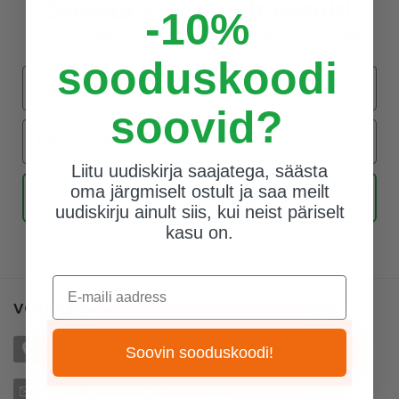
Säästa esimeselt ostult!
-10%
Liitu uudiskirjaga ja saa esimeselt ostult -10%
sooduskoodi
Eesnimi
soovid?
Email-i aadress
Liitu uudiskirja saajatega, säästa
oma järgmiselt ostult ja saa meilt
Liitu uudiskirjaga
uudiskirju ainult siis, kui neist päriselt
kasu on.
E-maili aadress
VÕTA ÜHENDUST
Räitsaka tee 17, Viti, 76910 Harju maakond, Eesti
Soovin sooduskoodi!
E-post: rodoaed(at)gmail.com