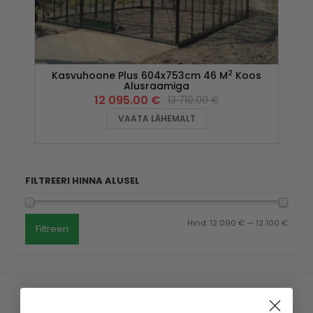
2
Kasvuhoone Plus 604x753cm 46 M
Koos
Alusraamiga
12 095.00
€
13 710.00
€
VAATA LÄHEMALT
FILTREERI HINNA ALUSEL
Hind:
12 090 €
—
12 100 €
Filtreeri