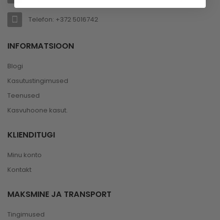
Telefon: +372 5016742
INFORMATSIOON
Blogi
Kasutustingimused
Teenused
Kasvuhoone kasut.
KLIENDITUGI
Minu konto
Kontakt
MAKSMINE JA TRANSPORT
Tingimused