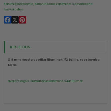
Kastmissüsteemid
,
Kasvuhoone kastmine
,
Kasvuhoone
lisavarustus
Facebook
X
Pinterest
KIRJELDUS
Ø 8 mm musta vooliku üleminek 1/2 tollile, roostevaba
teras
avaleht
algus
lisavarustus
kastmine
suur Blumat