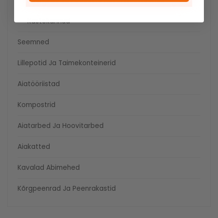
Peenarde Ja Põõsaste Kastmissüsteemid
Kastekannud
Seemned
Lillepotid Ja Taimekonteinerid
Aiatööriistad
Kompostrid
Aiatarbed Ja Hoovitarbed
Aiakatted
Kavalad Abimehed
Kõrgpeenrad Ja Peenrakastid