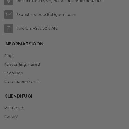
Räitsaka tee 17, Viti, 76910 Harju maakond, Eesti
E-post: rodoaed(at)gmail.com
Telefon: +372 5016742
INFORMATSIOON
Blogi
Kasutustingimused
Teenused
Kasvuhoone kasut.
KLIENDITUGI
Minu konto
Kontakt