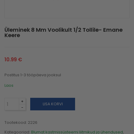
Üleminek 8 Mm Voolikult 1/2 Tollile- Emane
Keere
10.99
€
Postitus 1-3 tööpäeva jooksul
Laos
LISA KORVI
Tootekood:
2226
Kategooriad:
Blumat kastmissüsteemi liitmikud ja ühendused
,