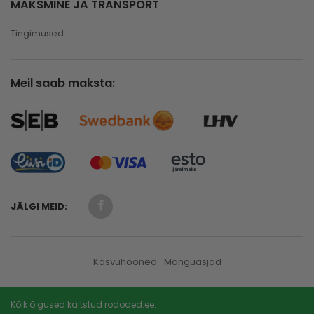
MAKSMINE JA TRANSPORT
Tingimused
Meil saab maksta:
JÄLGI MEID:
Kasvuhooned
Mänguasjad
Kõik õigused kaitstud rodoaed.ee.