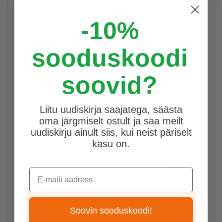
Elektrilised Soojendusmatid
-10%
Kasvuhoone Riiulid
sooduskoodi
Kasvuhoone Tarvikud
Tropic Island Kasvutelgid
soovid?
Euro Serre Talveaiad
Liitu uudiskirja saajatega, säästa
Taimede Kasvatamine
oma järgmiselt ostult ja saa meilt
uudiskirju ainult siis, kui neist päriselt
Kastmissüsteemid
kasu on.
Blumat Automaatsed Kastmissüsteemid
E-maili aadress
Blumat Kastmissüsteemi Liitmikud Ja Ühendused
Toataimede Ja Rõdukastide Kastmine
Soovin sooduskoodi!