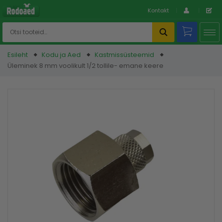
Kontakt
Esileht
Kodu ja Aed
Kastmissüsteemid
Üleminek 8 mm voolikult 1/2 tollile- emane keere